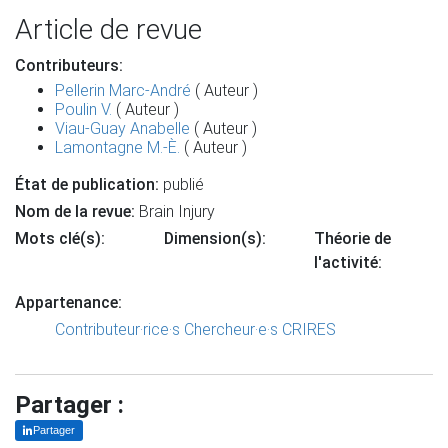
Article de revue
Contributeurs:
Pellerin Marc-André
( Auteur )
Poulin V.
( Auteur )
Viau-Guay Anabelle
( Auteur )
Lamontagne M.-È.
( Auteur )
État de publication:
publié
Nom de la revue:
Brain Injury
Mots clé(s):
Dimension(s):
Théorie de
l'activité:
Appartenance:
Contributeur·rice·s
Chercheur·e·s CRIRES
Partager :
Partager