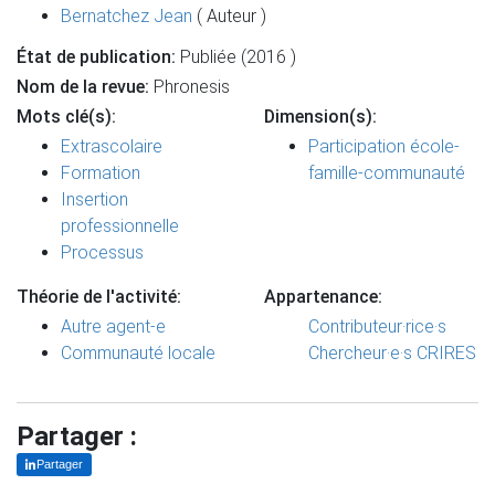
Bernatchez Jean
( Auteur )
État de publication:
Publiée (2016 )
Nom de la revue:
Phronesis
Mots clé(s):
Dimension(s):
Extrascolaire
Participation école-
Formation
famille-communauté
Insertion
professionnelle
Processus
Théorie de l'activité:
Appartenance:
Autre agent-e
Contributeur·rice·s
Communauté locale
Chercheur·e·s CRIRES
Partager :
Partager