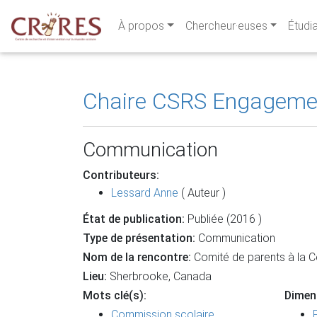
À propos
Chercheur·euses
Étudi
Chaire CSRS Engagement
Communication
Contributeurs:
Lessard Anne
( Auteur )
État de publication:
Publiée (2016 )
Type de présentation:
Communication
Nom de la rencontre:
Comité de parents à la 
Lieu:
Sherbrooke, Canada
Mots clé(s):
Dimen
Commission scolaire