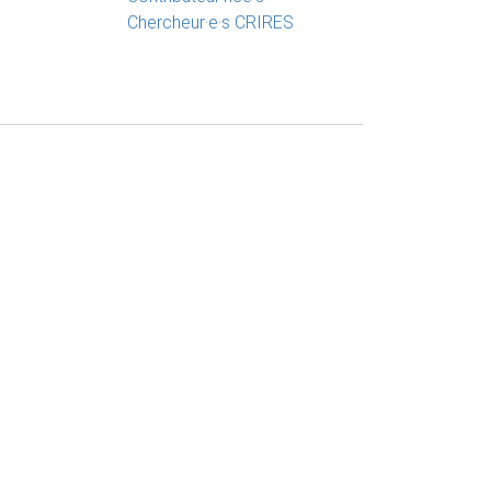
Chercheur·e·s CRIRES