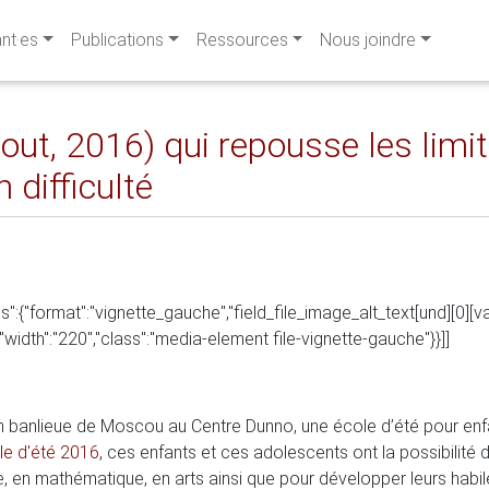
ant·es
Publications
Ressources
Nous joindre
aout, 2016) qui repousse les limi
 difficulté
":{"format":"vignette_gauche","field_file_image_alt_text[und][0][valu
0","width":"220","class":"media-element file-vignette-gauche"}}]]
 banlieue de Moscou au Centre Dunno, une école d’été pour enfant
le d'été 2016
, ces enfants et ces adolescents ont la possibilit
, en mathématique, en arts ainsi que pour développer leurs habil