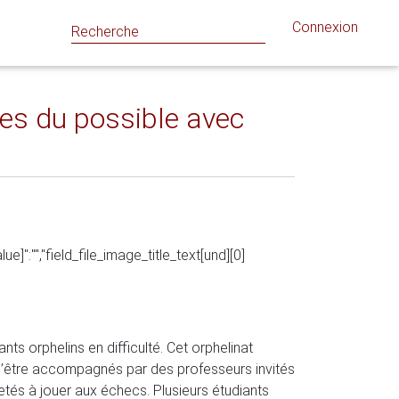
Connexion
tes du possible avec
e]":"","field_file_image_title_text[und][0]
s orphelins en difficulté. Cet orphelinat
é d’être accompagnés par des professeurs invités
etés à jouer aux échecs. Plusieurs étudiants