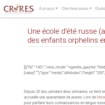
À propos
Chercheur·euses
Étudi
Une école d'été russe (
des enfants orphelins en
[[{"fid":"1401","view_mode":"vignette_gauche","fields
[value]":""},"type":"media","attributes":{"height":"20
Depuis 20 ans, pendant deux semaines, se tient en
accueille une quarantaine de jeunes. Lors de l'
éco
pour parfaire leurs connaissances en langue russe