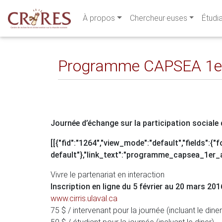
À propos
Chercheur·euses
Étudi
Programme CAPSEA 1er
Journée d’échange sur la participation sociale
[[{"fid":"1264","view_mode":"default","fields":{"
default"},"link_text":"programme_capsea_1er_a
Vivre le partenariat en interaction
Inscription en ligne du 5 février au 20 mars 201
www.cirris.ulaval.ca
75 $ / intervenant pour la journée (incluant le diner