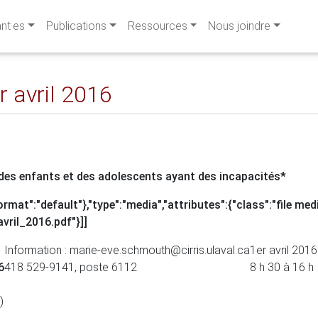
ant·es
Publications
Ressources
Nous joindre
 avril 2016
 des enfants et des adolescents ayant des incapacités*
format":"default"},"type":"media","attributes":{"class":"file med
vril_2016.pdf"}]]
Information : marie-eve.schmouth@cirris.ulaval.ca
1er avril 2016
6
418 529-9141, poste 6112
8 h 30 à 16 h
)