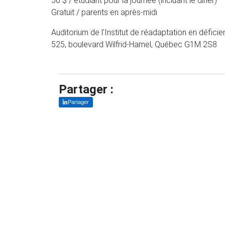
50 $ / étudiant pour la journée (incluant le diner)
Gratuit / parents en après-midi
Auditorium de l’Institut de réadaptation en défic
525, boulevard Wilfrid-Hamel, Québec G1M 2S8
Partager :
Partager