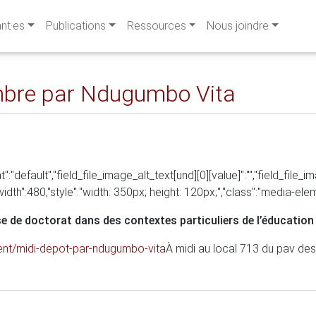
ant·es
Publications
Ressources
Nous joindre
mbre par Ndugumbo Vita
":"default","field_file_image_alt_text[und][0][value]":"","field_file_i
"width":480,"style":"width: 350px; height: 120px;","class":"media-elemen
e de doctorat dans des contextes particuliers de l’éducation 
ment/midi-depot-par-ndugumbo-vita
À midi au local 713 du pav des