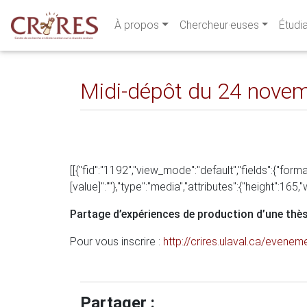
À propos
Chercheur·euses
Étudi
Midi-dépôt du 24 nove
[[{"fid":"1192","view_mode":"default","fields":{"format
[value]":""},"type":"media","attributes":{"height":165,
Partage d’expériences de production d’une thès
Pour vous inscrire :
http://crires.ulaval.ca/evene
Partager :