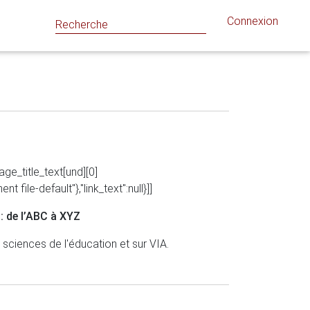
Connexion
mage_title_text[und][0]
t file-default"},"link_text":null}]]
: de l’ABC à XYZ
 sciences de l'éducation et sur VIA.