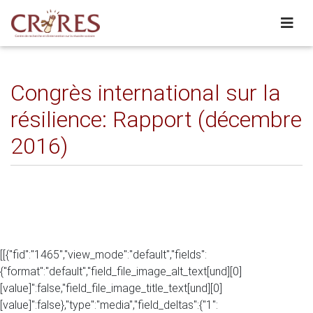
Congrès international sur la
résilience: Rapport (décembre
2016)
[[{"fid":"1465","view_mode":"default","fields":
{"format":"default","field_file_image_alt_text[und][0]
[value]":false,"field_file_image_title_text[und][0]
[value]":false},"type":"media","field_deltas":{"1":