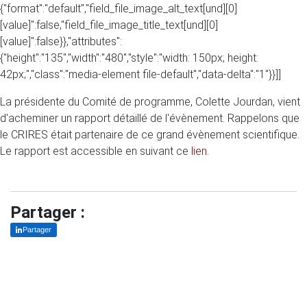
{"format":"default","field_file_image_alt_text[und][0]
[value]":false,"field_file_image_title_text[und][0]
[value]":false}},"attributes":
{"height":"135","width":"480","style":"width: 150px; height:
42px;","class":"media-element file-default","data-delta":"1"}}]]
La présidente du Comité de programme, Colette Jourdan, vient
d'acheminer un rapport détaillé de l'évènement. Rappelons que
le CRIRES était partenaire de ce grand évènement scientifique.
Le rapport est accessible en suivant ce
lien
.
Partager :
Partager