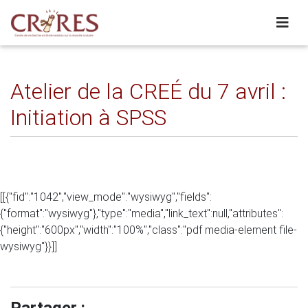
Atelier de la CREÉ du 7 avril :
Initiation à SPSS
[[{"fid":"1042","view_mode":"wysiwyg","fields":
{"format":"wysiwyg"},"type":"media","link_text":null,"attributes":
{"height":"600px","width":"100%","class":"pdf media-element file-
wysiwyg"}}]]