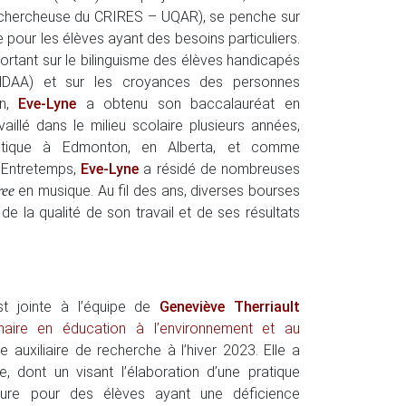
chercheuse du CRIRES – UQAR), se penche sur
our les élèves ayant des besoins particuliers.
ortant sur le bilinguisme des élèves handicapés
(EHDAA) et sur les croyances des personnes
on,
Eve-Lyne
a obtenu son baccalauréat en
illé dans le milieu scolaire plusieurs années,
stique à Edmonton, en Alberta, et comme
 Entretemps,
Eve-Lyne
a résidé de nombreuses
en musique. Au fil des ans, diverses bourses
ree
de la qualité de son travail et de ses résultats
st jointe à l’équipe de
Geneviève Therriault
haire en éducation à l’environnement et au
uxiliaire de recherche à l’hiver 2023. Elle a
e, dont un visant l’élaboration d’une pratique
ture pour des élèves ayant une déficience