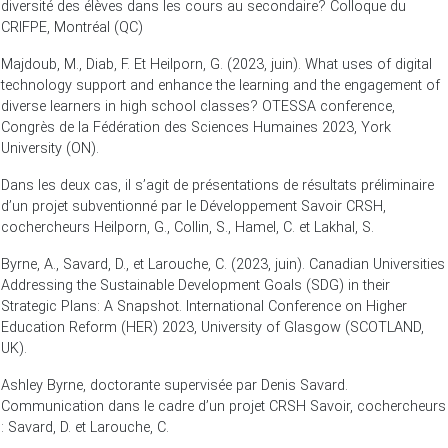
diversité des élèves dans les cours au secondaire? Colloque du
CRIFPE, Montréal (QC)
Majdoub, M., Diab, F. Et Heilporn, G. (2023, juin). What uses of digital
technology support and enhance the learning and the engagement of
diverse learners in high school classes? OTESSA conference,
Congrès de la Fédération des Sciences Humaines 2023, York
University (ON).
Dans les deux cas, il s’agit de présentations de résultats préliminaire
d’un projet subventionné par le Développement Savoir CRSH,
cochercheurs Heilporn, G., Collin, S., Hamel, C. et Lakhal, S.
Byrne, A., Savard, D., et Larouche, C. (2023, juin). Canadian Universities
Addressing the Sustainable Development Goals (SDG) in their
Strategic Plans: A Snapshot. International Conference on Higher
Education Reform (HER) 2023, University of Glasgow (SCOTLAND,
UK).
Ashley Byrne, doctorante supervisée par Denis Savard.
Communication dans le cadre d’un projet CRSH Savoir, cochercheurs
: Savard, D. et Larouche, C.