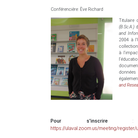
Conférencière: Ève Richard
Titulaire
(B.Sc.A.)
d
and Infor
2004 à l
collectio
à l’impac
l’éduca
documenta
données 
égalemen
and Rese
Pour s'inscrire
:
https://ulaval.zoom.us/meeting/regis