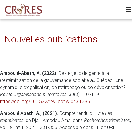
Nouvelles publications
Amboulé-Abath, A. (2022).
Des enjeux de genre à la
(re)féminisation de la gouvernance scolaire au Québec : une
dynamique d’égalisation, de rattrapage ou de dévalorisation?
Revue Organisations & Territoires
, 30(3), 107-119.
https://doi.org/10.1522/revueot.v30n3.1385
Amboulé Abath, A., (2021).
Compte rendu du livre
Les
impatientes
, de Djaïli Amadou Amal dans
Recherches féministes
,
vol. 34, nº 1, 2021 : 331-356. Accessible dans Érudit URI: