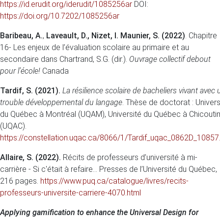
https://id.erudit.org/iderudit/1085256ar
DOI:
https://doi.org/10.7202/1085256ar
Baribeau, A.
,
Laveault, D., Nizet, I. Maunier, S. (2022)
. Chapitre
16- Les enjeux de l’évaluation scolaire au primaire et au
secondaire dans Chartrand, S.G. (dir.).
Ouvrage collectif debout
pour l’école!
Canada
Tardif, S. (2021).
La résilience scolaire de bacheliers vivant avec 
trouble développemental du langage
. Thèse de doctorat : Univers
du Québec à Montréal (UQAM), Université du Québec à Chicouti
(UQAC).
https://constellation.uqac.ca/8066/1/Tardif_uqac_0862D_10857
Allaire, S. (2022).
Récits de professeurs d’université à mi-
carrière - Si c'était à refaire... Presses de l’Université du Québec,
216 pages.
https://www.puq.ca/catalogue/livres/recits-
professeurs-universite-carriere-4070.html
Applying gamification to enhance the Universal Design for