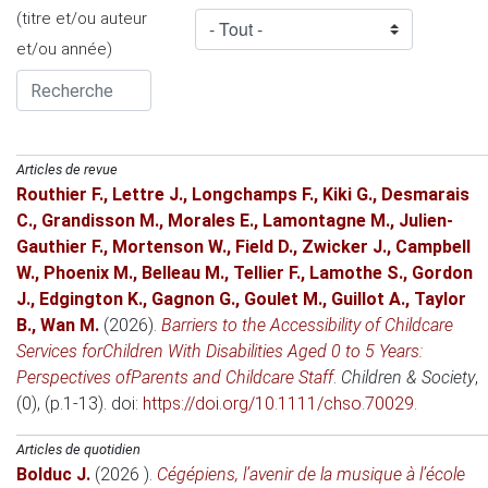
(titre et/ou auteur
et/ou année)
Articles de revue
Routhier F.
,
Lettre J.
,
Longchamps F.
,
Kiki G.
,
Desmarais
C.
,
Grandisson M.
,
Morales E.
,
Lamontagne M.
,
Julien-
Gauthier F.
,
Mortenson W.
,
Field D.
,
Zwicker J.
,
Campbell
W.
,
Phoenix M.
,
Belleau M.
,
Tellier F.
,
Lamothe S.
,
Gordon
J.
,
Edgington K.
,
Gagnon G.
,
Goulet M.
,
Guillot A.
,
Taylor
B.
,
Wan M.
(2026)
.
Barriers to the Accessibility of Childcare
Services forChildren With Disabilities Aged 0 to 5 Years:
Perspectives ofParents and Childcare Staff
.
Children & Society
,
(0), (p.1-13). doi:
https://doi.org/10.1111/chso.70029
.
Articles de quotidien
Bolduc J.
(2026 )
.
Cégépiens, l’avenir de la musique à l’école