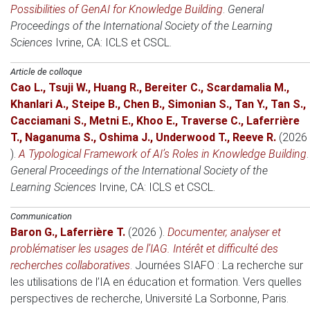
Possibilities of GenAI for Knowledge Building
.
General
Proceedings of the International Society of the Learning
Sciences
Ivrine, CA
: ICLS et CSCL.
Article de colloque
Cao L.
,
Tsuji W.
,
Huang R.
,
Bereiter C.
,
Scardamalia M.
,
Khanlari A.
,
Steipe B.
,
Chen B.
,
Simonian S.
,
Tan Y.
,
Tan S.
,
Cacciamani S.
,
Metni E.
,
Khoo E.
,
Traverse C.
,
Laferrière
T.
,
Naganuma S.
,
Oshima J.
,
Underwood T.
,
Reeve R.
(2026
)
.
A Typological Framework of AI’s Roles in Knowledge Building
.
General Proceedings of the International Society of the
Learning Sciences
Irvine, CA
: ICLS et CSCL.
Communication
Baron G.
,
Laferrière T.
(2026 )
.
Documenter, analyser et
problématiser les usages de l’IAG. Intérêt et difficulté des
recherches collaboratives
.
Journées SIAFO : La recherche sur
les utilisations de l’IA en éducation et formation. Vers quelles
perspectives de recherche
, Université La Sorbonne, Paris.