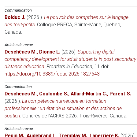
Communication
Bolduc J.
(2026 )
.
Le pouvoir des comptines sur le langage
des tout-petits
.
Colloque PRECA
, Sainte-Marie, Québec,
Canada.
Articles de revue
Deschênes M.
,
Dionne L.
(2026)
.
Supporting digital
competency development for adult students in post-secondary
distance education
.
Frontiers in Education
, 11 doi:
https://doi.org/10.3389/feduc.2026.1827643
.
Communication
Deschênes M.
,
Coulombe S.
,
Allard-Martin C.
,
Parent S.
(2026 )
.
La compétence numérique en formation
professionnelle : un état de la situation et des actions de
soutien
.
Congrès de l’ACFAS 2026
, Trois-Rivières, Canada.
Articles de revue
Pepin M.
,
Audebrand L.
,
Tremblay M.
,
Laperrière K.
(2026)
.