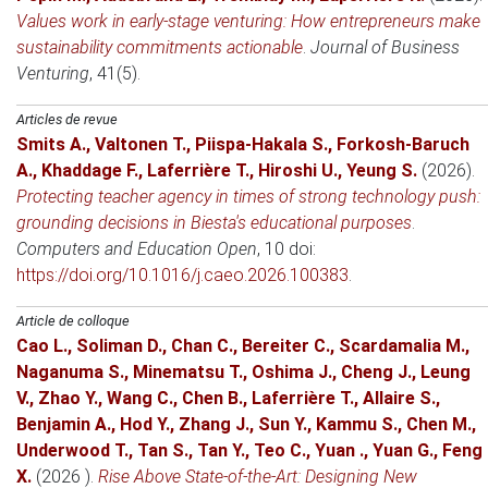
Values work in early-stage venturing: How entrepreneurs make
sustainability commitments actionable
.
Journal of Business
Venturing
, 41(5).
Articles de revue
Smits A.
,
Valtonen T.
,
Piispa-Hakala S.
,
Forkosh-Baruch
A.
,
Khaddage F.
,
Laferrière T.
,
Hiroshi U.
,
Yeung S.
(2026)
.
Protecting teacher agency in times of strong technology push:
grounding decisions in Biesta's educational purposes
.
Computers and Education Open
, 10 doi:
https://doi.org/10.1016/j.caeo.2026.100383
.
Article de colloque
Cao L.
,
Soliman D.
,
Chan C.
,
Bereiter C.
,
Scardamalia M.
,
Naganuma S.
,
Minematsu T.
,
Oshima J.
,
Cheng J.
,
Leung
V.
,
Zhao Y.
,
Wang C.
,
Chen B.
,
Laferrière T.
,
Allaire S.
,
Benjamin A.
,
Hod Y.
,
Zhang J.
,
Sun Y.
,
Kammu S.
,
Chen M.
,
Underwood T.
,
Tan S.
,
Tan Y.
,
Teo C.
,
Yuan .
,
Yuan G.
,
Feng
X.
(2026 )
.
Rise Above State-of-the-Art: Designing New