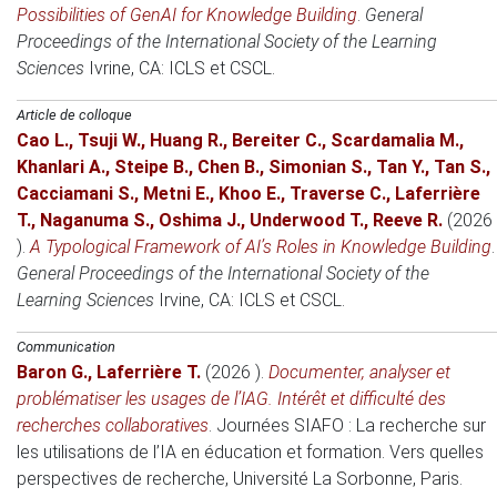
Possibilities of GenAI for Knowledge Building
.
General
Proceedings of the International Society of the Learning
Sciences
Ivrine, CA
: ICLS et CSCL.
Article de colloque
Cao L.
,
Tsuji W.
,
Huang R.
,
Bereiter C.
,
Scardamalia M.
,
Khanlari A.
,
Steipe B.
,
Chen B.
,
Simonian S.
,
Tan Y.
,
Tan S.
,
Cacciamani S.
,
Metni E.
,
Khoo E.
,
Traverse C.
,
Laferrière
T.
,
Naganuma S.
,
Oshima J.
,
Underwood T.
,
Reeve R.
(2026
)
.
A Typological Framework of AI’s Roles in Knowledge Building
.
General Proceedings of the International Society of the
Learning Sciences
Irvine, CA
: ICLS et CSCL.
Communication
Baron G.
,
Laferrière T.
(2026 )
.
Documenter, analyser et
problématiser les usages de l’IAG. Intérêt et difficulté des
recherches collaboratives
.
Journées SIAFO : La recherche sur
les utilisations de l’IA en éducation et formation. Vers quelles
perspectives de recherche
, Université La Sorbonne, Paris.