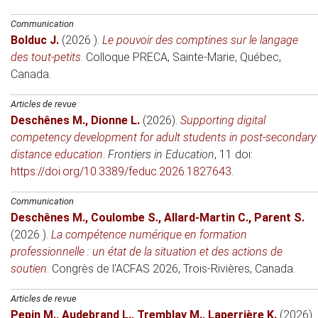
Communication
Bolduc J.
(2026 )
.
Le pouvoir des comptines sur le langage
des tout-petits
.
Colloque PRECA
, Sainte-Marie, Québec,
Canada.
Articles de revue
Deschênes M.
,
Dionne L.
(2026)
.
Supporting digital
competency development for adult students in post-secondary
distance education
.
Frontiers in Education
, 11 doi:
https://doi.org/10.3389/feduc.2026.1827643
.
Communication
Deschênes M.
,
Coulombe S.
,
Allard-Martin C.
,
Parent S.
(2026 )
.
La compétence numérique en formation
professionnelle : un état de la situation et des actions de
soutien
.
Congrès de l’ACFAS 2026
, Trois-Rivières, Canada.
Articles de revue
Pepin M.
,
Audebrand L.
,
Tremblay M.
,
Laperrière K.
(2026)
.