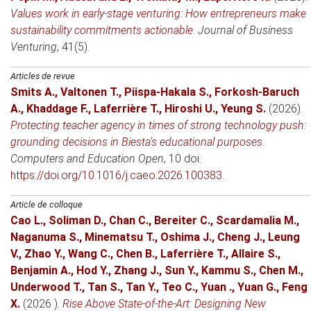
Values work in early-stage venturing: How entrepreneurs make
sustainability commitments actionable
.
Journal of Business
Venturing
, 41(5).
Articles de revue
Smits A.
,
Valtonen T.
,
Piispa-Hakala S.
,
Forkosh-Baruch
A.
,
Khaddage F.
,
Laferrière T.
,
Hiroshi U.
,
Yeung S.
(2026)
.
Protecting teacher agency in times of strong technology push:
grounding decisions in Biesta's educational purposes
.
Computers and Education Open
, 10 doi:
https://doi.org/10.1016/j.caeo.2026.100383
.
Article de colloque
Cao L.
,
Soliman D.
,
Chan C.
,
Bereiter C.
,
Scardamalia M.
,
Naganuma S.
,
Minematsu T.
,
Oshima J.
,
Cheng J.
,
Leung
V.
,
Zhao Y.
,
Wang C.
,
Chen B.
,
Laferrière T.
,
Allaire S.
,
Benjamin A.
,
Hod Y.
,
Zhang J.
,
Sun Y.
,
Kammu S.
,
Chen M.
,
Underwood T.
,
Tan S.
,
Tan Y.
,
Teo C.
,
Yuan .
,
Yuan G.
,
Feng
X.
(2026 )
.
Rise Above State-of-the-Art: Designing New