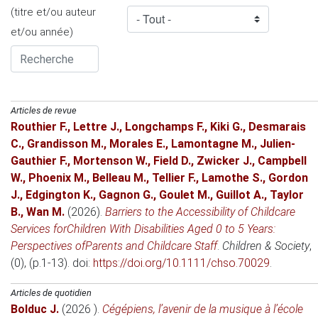
(titre et/ou auteur
et/ou année)
Articles de revue
Routhier F.
,
Lettre J.
,
Longchamps F.
,
Kiki G.
,
Desmarais
C.
,
Grandisson M.
,
Morales E.
,
Lamontagne M.
,
Julien-
Gauthier F.
,
Mortenson W.
,
Field D.
,
Zwicker J.
,
Campbell
W.
,
Phoenix M.
,
Belleau M.
,
Tellier F.
,
Lamothe S.
,
Gordon
J.
,
Edgington K.
,
Gagnon G.
,
Goulet M.
,
Guillot A.
,
Taylor
B.
,
Wan M.
(2026)
.
Barriers to the Accessibility of Childcare
Services forChildren With Disabilities Aged 0 to 5 Years:
Perspectives ofParents and Childcare Staff
.
Children & Society
,
(0), (p.1-13). doi:
https://doi.org/10.1111/chso.70029
.
Articles de quotidien
Bolduc J.
(2026 )
.
Cégépiens, l’avenir de la musique à l’école